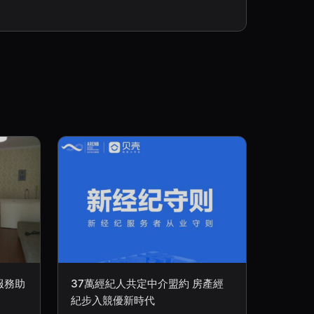
服務助
37萬經紀人共定中介盟約 房產經
紀步入競優新時代