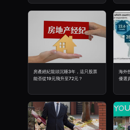
房產經紀龍頭沉睡3年，這只股票
海外
能否從19元飛升至72元？
優選