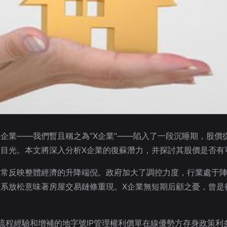
企業——我們暫且稱之為“X企業”——陷入了一段沉睡期，股價
目光。本文將深入分析X企業的復蘇潛力，并探討其股價是否有
經常反映整體經濟的升降端倪。政府加大了調控力度，行業處于
系放松意味著房屋交易鏈條重現。X企業無短期后顧之憂，曾是
流程經驗和增補的地字號IP管理權利價單在線優勢方存身政策利