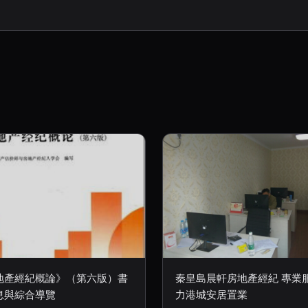
地產經紀概論》（第六版）書
秦皇島晨軒房地產經紀 專業
息與綜合導覽
力港城安居置業