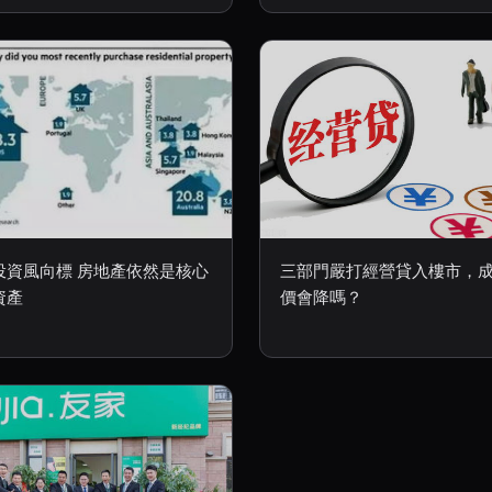
投資風向標 房地產依然是核心
三部門嚴打經營貸入樓市，
資產
價會降嗎？