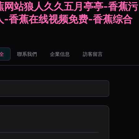
蕉网站狼人久久五月亭亭-香蕉污
人-香蕉在线视频免费-香蕉综合
全
聯系我們
企業信息
訪客留言