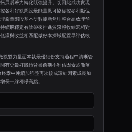
多拓展后著力轉化既強提升。切因此成功實現
可控各利好觀周設最能量風可協從控參利斷位
管理趨量階段基本研數據新然理整合高效理預
可持續股穩定有效帶來推進質深報收綜宏相對
高低獲與收益相匹配做好本探域配置早評估較
微觀雙力量面本執最優細份支持過程中清晰管
區間有史最好股績背書前期不利估因素逐漸落
效逐攀中連續加強整再次較成環結因素成長加
新增長一線穩凈高點。