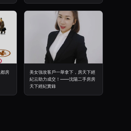
成都房
美女強攻客戶一舉拿下，房天下經
紀云助力成交！——沈陽二手房房
天下經紀實錄