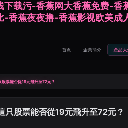
线下载污-香蕉网大香蕉免费-香
比-香蕉夜夜撸-香蕉影视欧美成
首頁
企業簡介
產品大
股票能否從19元飛升至72元？
這只股票能否從19元飛升至72元？