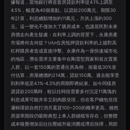
據報道，當地銀行將首套房貸款利率從4.1%上調至
4.5%，幅度為40個基點。以貸款200萬元、期限30
年計算，利息總額增加約11萬元，月供上漲約300
元。這一變化不僅加大了購房成本，也讓居民對未來
房價走向產生疑慮：在利率上調的背景下，永康房產
市場將何去何從？\n\n住房抵押貸款利率的上揚對高
杠桿購房者造成直接沖擊。永康作為一座快速城市化
的地區，潛在需求主要集中在剛需型買家和首次置業
人群。以一套150萬的普通住房為例，按最低30%首
付估算，房屋總價約214萬，貸款150萬。過去能享受
到利率低至4.1%-4.3%的周期即將結束。如今同樣房
源貸款200萬時，較以往時段需要多付沉淀11萬塊的
利息成果可能并非立刻肉眼兌現，但在客戶錢包兌現
邏輯環節自然打消月還貸100~200的概率更高。雖然
房源單階段仍吸附典型上車人群續檔等存在，但整體
成本嗅覺增加后往往壓縮升級消費或滯后抉擇，局部